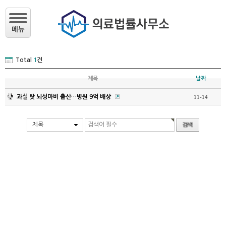
Total
1
건
제목
날짜
과실 탓 뇌성마비 출산…병원 9억 배상
11-14
제목