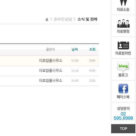
온라인상담
소식 및 판례
글쓴이
날짜
조회
의료법률사무소
11-09
5499
의료법률사무소
11-14
6200
의료법률사무소
11-09
5226