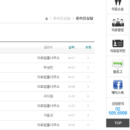
온라인상담
온라인상담
글쓴이
날짜
조회
의료법률사무소
04-17
2
박성민
04-15
5
의료법률사무소
04-17
2
의료법률사무소
04-08
3
서다원
11-18
6
의료법률사무소
11-22
5
지동진
10-27
3
의료법률사무소
10-30
2