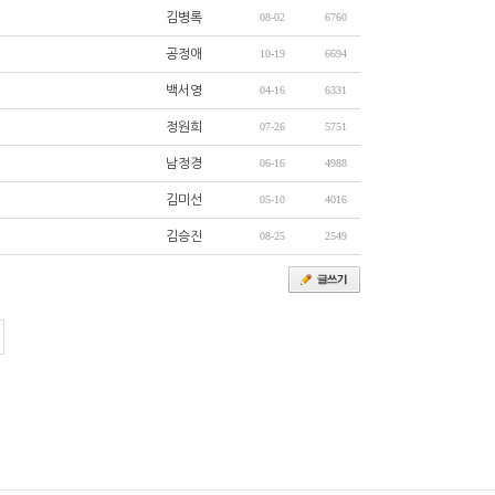
김병록
08-02
6760
공정애
10-19
6694
백서영
04-16
6331
정원희
07-26
5751
남정경
06-16
4988
김미선
05-10
4016
김승진
08-25
2549