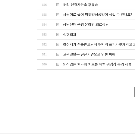
556
허리 신경차단술 후유증
555
사람이로 물어 피하양성종양이 생길 수 있나요?
554
상담센터 운영 온라인 의료상담
553
성형외과
552
철심제거 수술받고난뒤 허벅지 표피가벗겨지고 
551
고관절탈구 진단지연으로 인한 피해
550
의식없는 환자의 치료를 위한 위임장 등의 서류