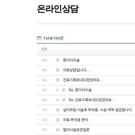
온라인상담
Total
564
건
번호
564
휜다리수술
563
의료상담입니다...
562
진료기록보내드렸었어요...
561
Re: 휜다리수술
560
Re: 진료기록보내드렸었어요...
559
실리프팅 시술후 부작용. 소송 여부 궁금합니다.
558
의료 부작용 문의
557
필러시술관련질문