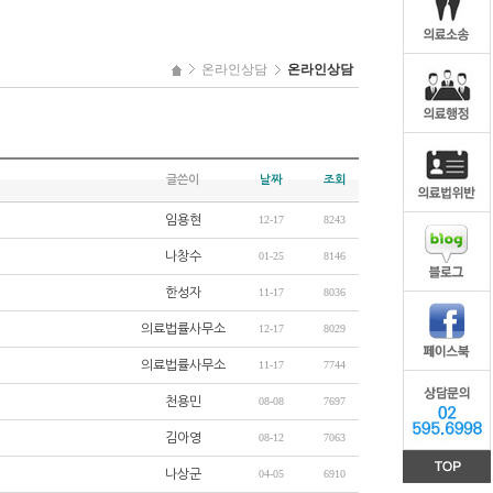
온라인상담
온라인상담
글쓴이
날짜
조회
임용현
12-17
8243
나창수
01-25
8146
한성자
11-17
8036
의료법률사무소
12-17
8029
의료법률사무소
11-17
7744
천용민
08-08
7697
김아영
08-12
7063
나상군
04-05
6910