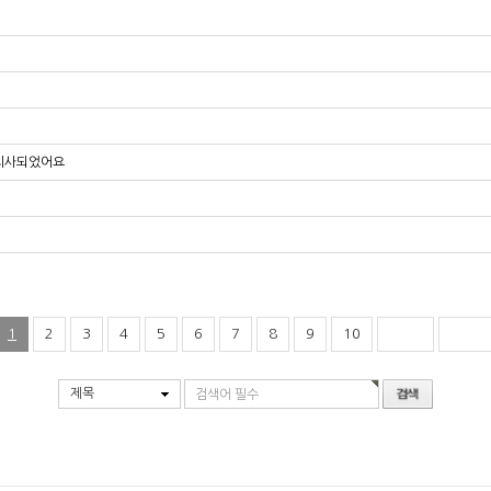
괴사되었어요
1
2
3
4
5
6
7
8
9
10
제목
검색어 필수