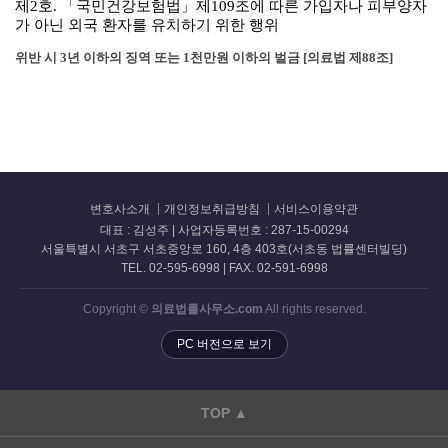
제2호. 「국민건강보험법」제109조에 따른 가입자나 피부양자
가 아닌 외국 환자를 유치하기 위한 행위
위반 시 3년 이하의 징역 또는 1천만원 이하의 벌금 [의료법 제88조]
변호사소개
개인정보취급방침
서비스이용약관
대표 : 김성주 | 사업자등록번호 : 287-15-00294
서울특별시 서초구 서초중앙로 160, 4층 403호(서초동 법률센터빌딩)
TEL. 02-595-6998 | FAX. 02-591-6998
Copyright ©
의료법률사무소.com
All rights reserved.
PC 버전으로 보기
TOP ▲